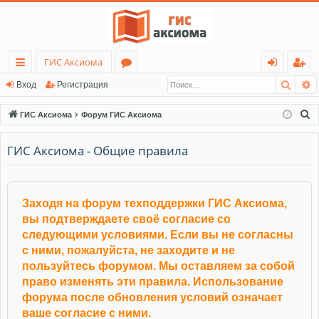
ГИС Аксиома
Поис
Р
с
о
хо
ег
Вход
Регистрация
ы
ру
д
ис
П
ГИС Аксиома
Форум ГИС Аксиома
лк
м
тр
о
и
ГИС Аксиома - Общие правила
и
ы
ац
с
ия
к
Заходя на форум техподдержки ГИС Аксиома,
вы подтверждаете своё согласие со
следующими условиями. Если вы не согласны
с ними, пожалуйста, не заходите и не
пользуйтесь форумом. Мы оставляем за собой
право изменять эти правила. Использование
форума после обновления условий означает
ваше согласие с ними.