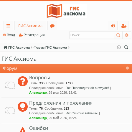
ГИС Аксиома
Поис
Р
с
о
хо
ег
Вход
Регистрация
ы
ру
д
ис
П
ГИС Аксиома
Форум ГИС Аксиома
лк
м
тр
о
ГИС Аксиома
и
и
ы
ац
с
Форум
ия
к
Вопросы
Темы
:
336
,
Сообщения
:
1730
Последнее сообщение:
Re: Перевод из tab в dwg/dxf
Александр
, 29 июл 2026, 13:41
Предложения и пожелания
Темы
:
76
,
Сообщения
:
313
Последнее сообщение:
Re: Сшитые таблицы
Александр
, 29 май 2026, 10:24
Ошибки