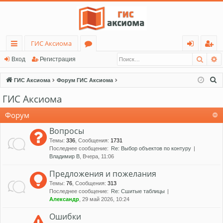
ГИС Аксиома
Поис
Р
с
о
хо
ег
Вход
Регистрация
ы
ру
д
ис
П
ГИС Аксиома
Форум ГИС Аксиома
лк
м
тр
о
ГИС Аксиома
и
и
ы
ац
с
Форум
ия
к
Вопросы
Темы
:
336
,
Сообщения
:
1731
Последнее сообщение:
Re: Выбор объектов по контуру
Владимир В
, Вчера, 11:06
Предложения и пожелания
Темы
:
76
,
Сообщения
:
313
Последнее сообщение:
Re: Сшитые таблицы
Александр
, 29 май 2026, 10:24
Ошибки