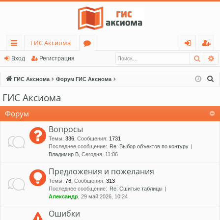
ГИС Аксиома
Поис
Р
с
о
хо
ег
Вход
Регистрация
ы
ру
д
ис
П
ГИС Аксиома
Форум ГИС Аксиома
лк
м
тр
о
ГИС Аксиома
и
и
ы
ац
с
Форум
ия
к
Вопросы
Темы
:
336
,
Сообщения
:
1731
Последнее сообщение:
Re: Выбор объектов по контуру
Владимир В
, Сегодня, 11:06
Предложения и пожелания
Темы
:
76
,
Сообщения
:
313
Последнее сообщение:
Re: Сшитые таблицы
Александр
, 29 май 2026, 10:24
Ошибки