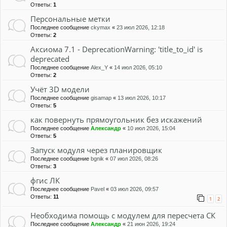
Ответы:
1
Персональные метки
Последнее сообщение
ckymax
«
23 июл 2026, 12:18
Ответы:
2
Аксиома 7.1 - DeprecationWarning: 'title_to_id' is
deprecated
Последнее сообщение
Alex_Y
«
14 июл 2026, 05:10
Ответы:
2
Учёт 3D модели
Последнее сообщение
gisamap
«
13 июл 2026, 10:17
Ответы:
5
как повернуть прямоугольник без искажений
Последнее сообщение
Александр
«
10 июл 2026, 15:04
Ответы:
5
Запуск модуля через планировщик
Последнее сообщение
bgnik
«
07 июл 2026, 08:26
Ответы:
3
фгис ЛК
Последнее сообщение
Pavel
«
03 июл 2026, 09:57
Ответы:
11
1
2
Необходима помощь с модулем для пересчета СК
Последнее сообщение
Александр
«
21 июн 2026, 19:24