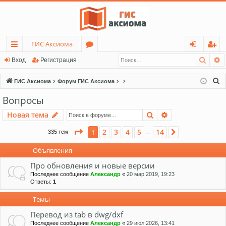
ГИС Аксиома
Поис
Р
с
о
хо
ег
Вход
Регистрация
ы
ру
д
ис
П
ГИС Аксиома
Форум ГИС Аксиома
лк
м
тр
о
Вопросы
и
и
ы
ац
Поиск
Расширенный п
Новая тема
с
ия
к
Страница
1
из
14
2
3
4
5
14
1
След.
335 тем
…
Объявления
Про обновления и новые версии
Последнее сообщение
Александр
«
20 мар 2019, 19:23
Ответы:
1
Темы
Перевод из tab в dwg/dxf
Последнее сообщение
Александр
«
29 июл 2026, 13:41