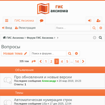
ГИС Аксиома
Поис
Р
с
о
хо
ег
Вход
Регистрация
ы
ру
д
ис
П
ГИС Аксиома
Форум ГИС Аксиома
лк
м
тр
о
Вопросы
и
и
ы
ац
Поиск
Расширенный п
Новая тема
с
ия
к
Страница
3
из
14
1
2
4
5
14
Пред.
3
След.
335 тем
…
Объявления
Про обновления и новые версии
Последнее сообщение
Александр
«
20 мар 2019, 19:23
Ответы:
1
Темы
Автоматическая нумерация строк
Последнее сообщение
LiSa
«
17 дек 2025, 12:04