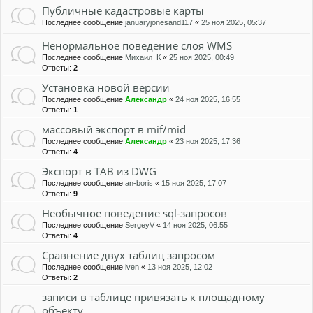
Публичные кадастровые карты
Последнее сообщение
januaryjonesand117
«
25 ноя 2025, 05:37
Ненормальное поведение слоя WMS
Последнее сообщение
Михаил_К
«
25 ноя 2025, 00:49
Ответы:
2
Установка новой версии
Последнее сообщение
Александр
«
24 ноя 2025, 16:55
Ответы:
1
массовый экспорт в mif/mid
Последнее сообщение
Александр
«
23 ноя 2025, 17:36
Ответы:
4
Экспорт в TAB из DWG
Последнее сообщение
an-boris
«
15 ноя 2025, 17:07
Ответы:
9
Необычное поведение sql-запросов
Последнее сообщение
SergeyV
«
14 ноя 2025, 06:55
Ответы:
4
Сравнение двух таблиц запросом
Последнее сообщение
iven
«
13 ноя 2025, 12:02
Ответы:
2
записи в таблице привязать к площадному
объекту