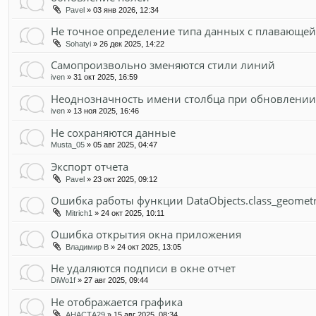
Pavel
» 03 янв 2026, 12:34
Не точное определение типа данных с плавающей 
Sohatyi
» 26 дек 2025, 14:22
Самопроизвольно зменяются стили линий
iven
» 31 окт 2025, 16:59
Неоднозначность имени столбца при обновлении
iven
» 13 ноя 2025, 16:46
Не сохраняются данные
Musta_05
» 05 авг 2025, 04:47
Экспорт отчета
Pavel
» 23 окт 2025, 09:12
Ошибка работы функции DataObjects.class_geometri
Mitrich1
» 24 окт 2025, 10:11
Ошибка открытия окна приложения
Владимир В
» 24 окт 2025, 13:05
Не удаляются подписи в окне отчет
DiWo1f
» 27 авг 2025, 09:44
Не отображается графика
АНАСТА29
» 15 авг 2025, 08:34