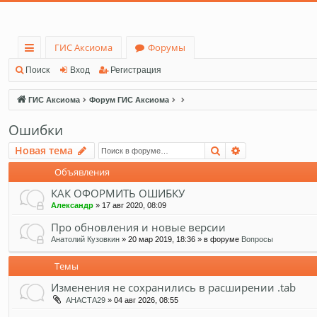
ГИС Аксиома
Форумы
с
Поиск
Вход
Регистрация
ы
ГИС Аксиома
Форум ГИС Аксиома
лк
Ошибки
и
Поиск
Расширенный 
Новая тема
Объявления
КАК ОФОРМИТЬ ОШИБКУ
Александр
» 17 авг 2020, 08:09
Про обновления и новые версии
Анатолий Кузовкин
» 20 мар 2019, 18:36 » в форуме
Вопросы
Темы
Изменения не сохранились в расширении .tab
АНАСТА29
» 04 авг 2026, 08:55