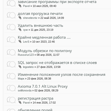
зависание программы при экспорте отчета
Pavel
» 10 июл 2026, 09:40
долгая прогрузка печати
shevelevniv
» 22 май 2026, 14:09
Удалить внешнюю часть
зум
» 11 дек 2025, 23:19
Крайне медленная работа ....
LevS
» 10 окт 2023, 22:46
Модуль обрезки по полигону
Russorur123
» 08 апр 2026, 11:07
SQL запрос не отображается в списке слоев
legoeleto
» 27 фев 2026, 13:58
Изменение положения узлов после сохранения
Марк
» 23 фев 2026, 08:38
Axioma 7.0.1 Alt Linux Proxy
selifonovda
» 02 фев 2026, 08:29
регистрация растра
Pavel
» 14 янв 2026, 17:02
обновление полей