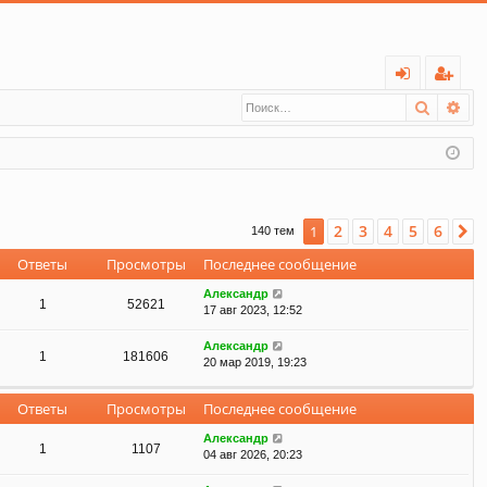
С
Поиск
Ра
хо
ег
д
ис
тр
ац
2
3
4
5
6
1
С
140 тем
ия
Ответы
Просмотры
Последнее сообщение
Александр
1
52621
17 авг 2023, 12:52
Александр
1
181606
20 мар 2019, 19:23
Ответы
Просмотры
Последнее сообщение
Александр
1
1107
04 авг 2026, 20:23