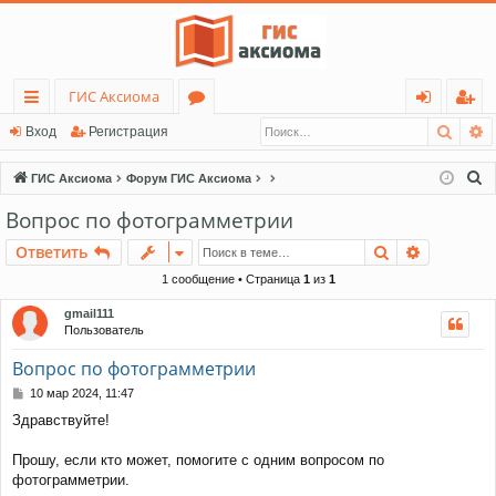
ГИС Аксиома
Поис
Р
с
о
хо
ег
Вход
Регистрация
ы
ру
д
ис
П
ГИС Аксиома
Форум ГИС Аксиома
лк
м
тр
о
Вопрос по фотограмметрии
и
и
ы
ац
Поиск
Расшире
Ответить
с
ия
к
1 сообщение • Страница
1
из
1
gmail111
Пользователь
Вопрос по фотограмметрии
С
10 мар 2024, 11:47
о
Здравствуйте!
о
б
щ
Прошу, если кто может, помогите с одним вопросом по
е
фотограмметрии.
н