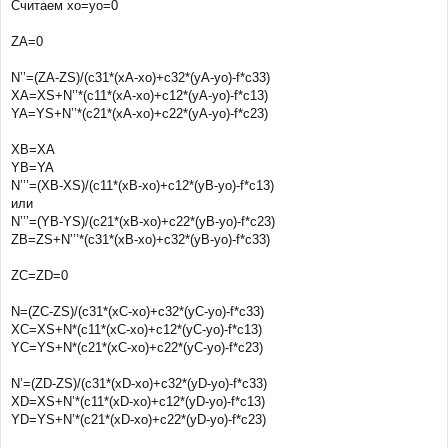
Считаем xo=yo=0
ZA=0
N’’=(ZA-ZS)/(c31*(xA-xo)+c32*(yA-yo)-f*c33)
XA=XS+N’’*(c11*(xA-xo)+c12*(yA-yo)-f*c13)
YA=YS+N’’*(c21*(xA-xo)+c22*(yA-yo)-f*c23)
XB=XA
YB=YA
N’’’=(XB-XS)/(c11*(xB-xo)+c12*(yB-yo)-f*c13)
или
N’’’=(YB-YS)/(c21*(xB-xo)+c22*(yB-yo)-f*c23)
ZB=ZS+N’’’*(c31*(xB-xo)+c32*(yB-yo)-f*c33)
ZC=ZD=0
N=(ZC-ZS)/(c31*(xC-xo)+c32*(yC-yo)-f*c33)
XC=XS+N*(c11*(xC-xo)+c12*(yC-yo)-f*c13)
YC=YS+N*(c21*(xC-xo)+c22*(yC-yo)-f*c23)
N’=(ZD-ZS)/(c31*(xD-xo)+c32*(yD-yo)-f*c33)
XD=XS+N’*(c11*(xD-xo)+c12*(yD-yo)-f*c13)
YD=YS+N’*(c21*(xD-xo)+c22*(yD-yo)-f*c23)