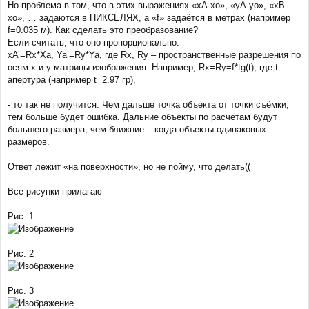
Но проблема в том, что в этих выражениях «xA-xo», «yA-yo», «xB-
xo», … задаются в ПИКСЕЛЯХ, а «f» задаётся в метрах (например
f=0.035 м). Как сделать это преобразование?
Если считать, что оно пропорционально:
xA’=Rx*Xa, Ya’=Ry*Ya, где Rx, Ry – пространственные разрешения по
осям x и y матрицы изображения. Например, Rx=Ry=f*tg(t), где t –
апертура (например t=2.97 гр),
- то так не получится. Чем дальше точка объекта от точки съёмки,
тем больше будет ошибка. Дальние объекты по расчётам будут
большего размера, чем ближние – когда объекты одинаковых
размеров.
Ответ лежит «на поверхности», но не пойму, что делать((
Все рисунки прилагаю
Рис. 1
Рис. 2
Рис. 3