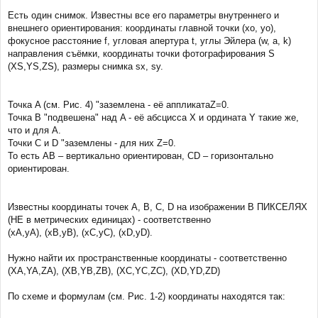
и
Есть один снимок. Известны все его параметры внутреннего и
е
внешнего ориентирования: координаты главной точки (xo, yo),
фокусное расстояние f, угловая апертура t, углы Эйлера (w, a, k)
направления съёмки, координаты точки фотографирования S
(XS,YS,ZS), размеры снимка sx, sy.
Точка A (см. Рис. 4) "заземлена - её аппликатаZ=0.
Точка B "подвешена" над A - её абсцисса X и ордината Y такие же,
что и для A.
Точки C и D "заземлены - для них Z=0.
То есть AB – вертикально ориентирован, CD – горизонтально
ориентирован.
Известны координаты точек A, B, C, D на изображении В ПИКСЕЛЯХ
(НЕ в метрических единицах) - соответственно
(xA,yA), (xB,yB), (xC,yC), (xD,yD).
Нужно найти их пространственные координаты - соответственно
(XA,YA,ZA), (XB,YB,ZB), (XC,YC,ZC), (XD,YD,ZD)
По схеме и формулам (см. Рис. 1-2) координаты находятся так: