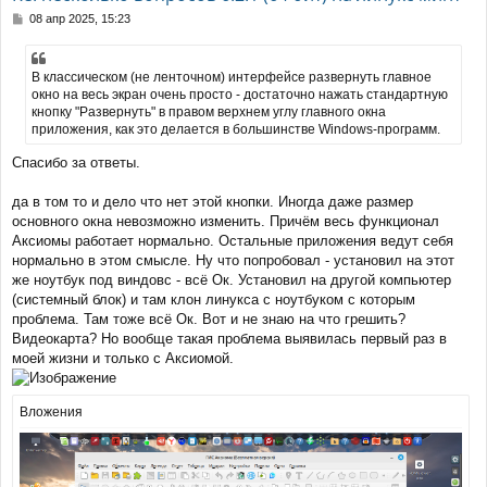
с
С
08 апр 2025, 15:23
я
о
к
о
н
б
В классическом (не ленточном) интерфейсе развернуть главное
щ
а
окно на весь экран очень просто - достаточно нажать стандартную
е
ч
кнопку "Развернуть" в правом верхнем углу главного окна
н
а
приложения, как это делается в большинстве Windows-программ.
и
л
е
у
Спасибо за ответы.
да в том то и дело что нет этой кнопки. Иногда даже размер
основного окна невозможно изменить. Причём весь функционал
Аксиомы работает нормально. Остальные приложения ведут себя
нормально в этом смысле. Ну что попробовал - установил на этот
же ноутбук под виндовс - всё Ок. Установил на другой компьютер
(системный блок) и там клон линукса с ноутбуком с которым
проблема. Там тоже всё Ок. Вот и не знаю на что грешить?
Видеокарта? Но вообще такая проблема выявилась первый раз в
моей жизни и только с Аксиомой.
Вложения