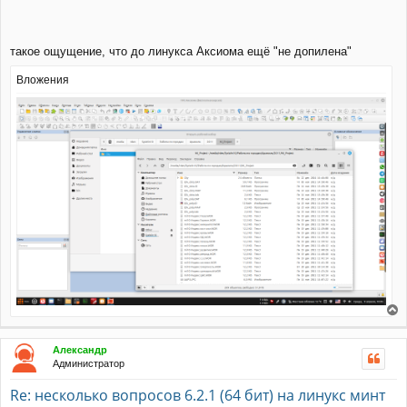
такое ощущение, что до линукса Аксиома ещё "не допилена"
Вложения
е
р
Александр
н
Администратор
у
т
Re: несколько вопросов 6.2.1 (64 бит) на линукс минт
ь