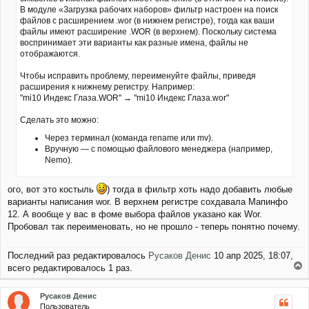
ч
В модуле «Загрузка рабочих наборов» фильтр настроен на поиск
н
а
и
файлов с расширением .wor (в нижнем регистре), тогда как ваши
л
е
файлы имеют расширение .WOR (в верхнем). Поскольку система
у
воспринимает эти варианты как разные имена, файлы не
отображаются.
Чтобы исправить проблему, переименуйте файлы, приведя
расширения к нижнему регистру. Например:
"mi10 Индекс Глаза.WOR" → "mi10 Индекс Глаза.wor"
Сделать это можно:
Через терминал (команда rename или mv).
Вручную — с помощью файлового менеджера (например,
Nemo).
ого, вот это костыль
) тогда в фильтр хоть надо добавить любые
варианты написания wor. В верхнем регистре сохдавала Мапинфо
12. А вообще у вас в фоме выбора файлов указано как Wor.
Пробовал так переименовать, но не прошло - теперь понятно почему.
Последний раз редактировалось
Русаков Денис
10 апр 2025, 18:07,
всего редактировалось 1 раз.
е
р
Русаков Денис
н
Пользователь