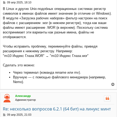
с
С
09 апр 2025, 18:10
я
о
В Linux и других Unix-подобных операционных системах регистр
к
о
символов в именах файлов имеет значение (в отличие от Windows).
н
б
щ
а
В модуле «Загрузка рабочих наборов» фильтр настроен на поиск
е
ч
файлов с расширением .wor (в нижнем регистре), тогда как ваши
н
а
файлы имеют расширение .WOR (в верхнем). Поскольку система
и
л
воспринимает эти варианты как разные имена, файлы не
е
у
отображаются.
Чтобы исправить проблему, переименуйте файлы, приведя
расширения к нижнему регистру. Например:
"mi10 Индекс Глаза.WOR" → "mi10 Индекс Глаза.wor"
Сделать это можно:
Через терминал (команда rename или mv).
Вручную — с помощью файлового менеджера (например,
Nemo).
е
р
Александр
н
Администратор
у
т
Re: несколько вопросов 6.2.1 (64 бит) на линукс минт
ь
с
С
09 апр 2025, 21:03