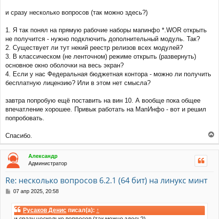
щ
е
и сразу несколько вопросов (так можно здесь?)
н
и
1. Я так понял на прямую рабочие наборы мапинфо *.WOR открыть
е
не получится - нужно подключить дополнительный модуль. Так?
2. Существует ли тут некий реестр релизов всех модулей?
3. В классическом (не ленточном) режиме открыть (развернуть)
основное окно оболочки на весь экран?
4. Если у нас Федеральная бюджетная контора - можно ли получить
бесплатную лицензию? Или в этом нет смысла?
завтра попробую ещё поставить на вин 10. А вообще пока общее
впечатление хорошее. Привык работать на МапИнфо - вот и решил
попробовать.
Спасибо.
е
р
Александр
н
Администратор
у
т
Re: несколько вопросов 6.2.1 (64 бит) на линукс минт
ь
с
С
07 апр 2025, 20:58
я
о
к
о
Русаков Денис
писал(а):
↑
н
б