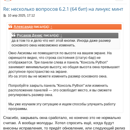
у
т
Re: несколько вопросов 6.2.1 (64 бит) на линукс минт
ь
с
С
10 апр 2025, 17:12
я
о
к
о
Александр
писал(а):
↑
н
б
щ
а
Русаков Денис
писал(а):
↑
е
ч
да в том то и дело что нет этой кнопки. Иногда даже размер
н
а
основного окна невозможно изменить.
и
л
е
у
Окно Аксиомы не помещается по высоте на вашем экране. На
скриншоте видно, что строка состояния (статус-бар) не
отображается. Три панели слева и панель "Консоль Python"
занимают минимальную высоту, но общая высота окна превышает
доступное пространство на экране.
Из-за этого вы не можете изменить размер основного окна.
Попробуйте закрыть панель "Консоль Python" или изменить
расположение панелей — это освободит место, и вы сможете
регулировать размер окна.
Мы уже изучаем эту ситуацию и ищем способы улучшить работу
программы.
Спасибо, закрывать окна сработало, но конечно это не нормально
считаю. А вообще молодцы. Хотел спросить ещё, когда будут
внесены исправления, то придёт обновление, или следующий релиз