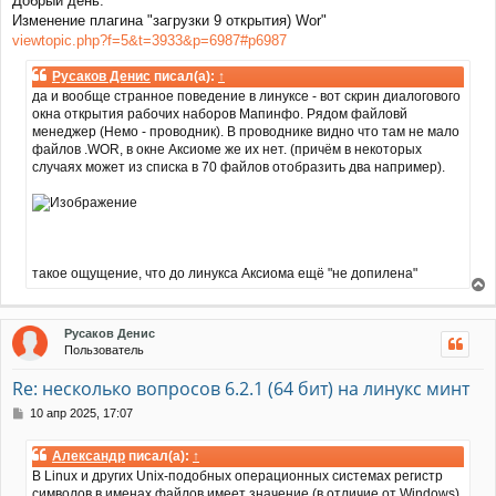
Добрый день.
к
о
Изменение плагина "загрузки 9 открытия) Wor"
н
б
щ
а
viewtopic.php?f=5&t=3933&p=6987#p6987
е
ч
н
а
Русаков Денис
писал(а):
↑
и
л
да и вообще странное поведение в линуксе - вот скрин диалогового
е
у
окна открытия рабочих наборов Мапинфо. Рядом файловй
менеджер (Немо - проводник). В проводнике видно что там не мало
файлов .WOR, в окне Аксиоме же их нет. (причём в некоторых
случаях может из списка в 70 файлов отобразить два например).
такое ощущение, что до линукса Аксиома ещё "не допилена"
е
р
Русаков Денис
н
Пользователь
у
т
Re: несколько вопросов 6.2.1 (64 бит) на линукс минт
ь
с
С
10 апр 2025, 17:07
я
о
к
о
Александр
писал(а):
↑
н
б
В Linux и других Unix-подобных операционных системах регистр
щ
а
символов в именах файлов имеет значение (в отличие от Windows).
е