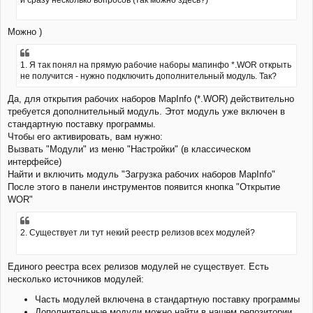
и сразу несколько вопросов (так можно здесь?)
щ
а
е
ч
н
а
Можно )
и
л
е
у
1. Я так понял на прямую рабочие наборы мапинфо *.WOR открыть
не получится - нужно подключить дополнительный модуль. Так?
Да, для открытия рабочих наборов MapInfo (*.WOR) действительно
требуется дополнительный модуль. Этот модуль уже включен в
стандартную поставку программы.
Чтобы его активировать, вам нужно:
Вызвать "Модули" из меню "Настройки" (в классическом
интерфейсе)
Найти и включить модуль "Загрузка рабочих наборов MapInfo"
После этого в панели инструментов появится кнопка "Открытие
WOR"
2. Существует ли тут некий реестр релизов всех модулей?
Единого реестра всех релизов модулей не существует. Есть
несколько источников модулей:
Часть модулей включена в стандартную поставку программы
Дополнительные модули можно найти в нашем репозитории