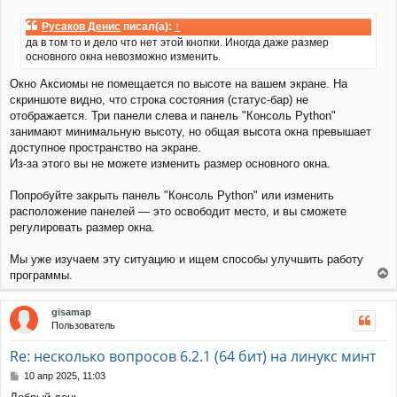
я
о
к
о
Русаков Денис
писал(а):
↑
н
б
да в том то и дело что нет этой кнопки. Иногда даже размер
щ
а
основного окна невозможно изменить.
е
ч
н
а
Окно Аксиомы не помещается по высоте на вашем экране. На
и
л
е
скриншоте видно, что строка состояния (статус-бар) не
у
отображается. Три панели слева и панель "Консоль Python"
занимают минимальную высоту, но общая высота окна превышает
доступное пространство на экране.
Из-за этого вы не можете изменить размер основного окна.
Попробуйте закрыть панель "Консоль Python" или изменить
расположение панелей — это освободит место, и вы сможете
регулировать размер окна.
Мы уже изучаем эту ситуацию и ищем способы улучшить работу
программы.
е
р
gisamap
н
Пользователь
у
т
Re: несколько вопросов 6.2.1 (64 бит) на линукс минт
ь
с
С
10 апр 2025, 11:03
я
о