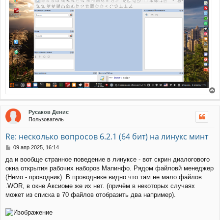
е
р
Русаков Денис
н
Пользователь
у
т
Re: несколько вопросов 6.2.1 (64 бит) на линукс минт
ь
с
С
09 апр 2025, 16:14
я
о
да и вообще странное поведение в линуксе - вот скрин диалогового
к
о
окна открытия рабочих наборов Мапинфо. Рядом файловй менеджер
н
б
щ
а
(Немо - проводник). В проводнике видно что там не мало файлов
е
ч
.WOR, в окне Аксиоме же их нет. (причём в некоторых случаях
н
а
может из списка в 70 файлов отобразить два например).
и
л
е
у