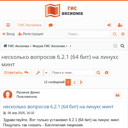
ГИС Аксиома
Поис
Р
с
о
хо
ег
Вход
Регистрация
ы
ру
д
ис
П
ГИС Аксиома
Форум ГИС Аксиома
лк
м
тр
о
несколько вопросов 6.2.1 (64 бит) на линукс
и
и
ы
ац
минт
с
ия
к
Поиск
Расшире
Ответить
2
1
След.
12 сообщений
Русаков Денис
Пользователь
несколько вопросов 6.2.1 (64 бит) на линукс минт
С
06 апр 2025, 16:32
о
Здравствуйте. Вот только установил 6.2.1 (64 бит) на линукс минт.
о
Пощупать так сказать - Бесплатная лицензия.
б