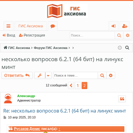
ГИС Аксиома
Поис
Р
с
о
хо
ег
Вход
Регистрация
ы
ру
д
ис
П
ГИС Аксиома
Форум ГИС Аксиома
лк
м
тр
о
несколько вопросов 6.2.1 (64 бит) на линукс
и
и
ы
ац
минт
с
ия
к
Поиск
Расшире
Ответить
1
Пред.
2
12 сообщений
Александр
Администратор
Re: несколько вопросов 6.2.1 (64 бит) на линукс минт
С
10 апр 2025, 20:10
о
о
Русаков Денис
писал(а):
↑
б