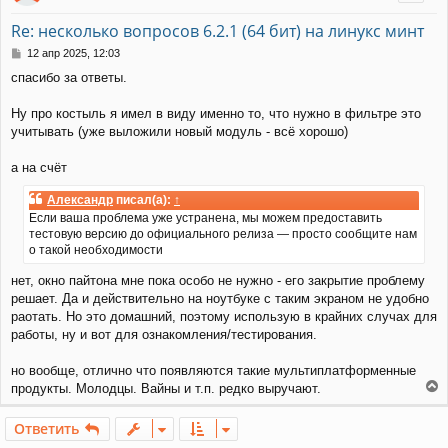
у
т
Re: несколько вопросов 6.2.1 (64 бит) на линукс минт
ь
с
С
12 апр 2025, 12:03
я
о
спасибо за ответы.
к
о
н
б
щ
а
Ну про костыль я имел в виду именно то, что нужно в фильтре это
е
ч
учитывать (уже выложили новый модуль - всё хорошо)
н
а
и
л
а на счёт
е
у
Александр
писал(а):
↑
Если ваша проблема уже устранена, мы можем предоставить
тестовую версию до официального релиза — просто сообщите нам
о такой необходимости
нет, окно пайтона мне пока особо не нужно - его закрытие проблему
решает. Да и действительно на ноутбуке с таким экраном не удобно
раотать. Но это домашний, поэтому использую в крайних случах для
работы, ну и вот для ознакомления/тестирования.
но вообще, отлично что появляются такие мультиплатформенные
продукты. Молодцы. Вайны и т.п. редко выручают.
е
р
Ответить
н