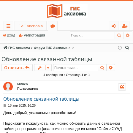
ГИС Аксиома
Поис
Р
с
о
хо
ег
Вход
Регистрация
ы
ру
д
ис
П
ГИС Аксиома
Форум ГИС Аксиома
лк
м
тр
о
Обновление связанной таблицы
и
и
ы
ац
Поиск
Расшире
Ответить
с
ия
к
4 сообщения • Страница
1
из
1
Mitrich
Пользователь
Обновление связанной таблицы
С
18 апр 2025, 16:26
о
День добрый, уважаемые разработчики!
о
б
щ
Подскажите пожалуйста, как можно обновить данные связанной
е
таблицы программно (аналогично команде из меню "Файл->СУБД-
н