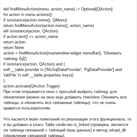
е
ч
н
а
def findMenuAction(menu, action_name) -> Optional[QAction]:
и
л
for action in menu.actions():
е
у
if isinstance(action.menu(), QMenu):
return findMenuAction(action.menu(), action_name)
elif isinstance(action, QAction):
if action.text() == action_name:
return action
return None
action = findMenuAction(mainwindow.widget.menuBar(), 'Обновить
таблицу БД')
if isinstance(action, QAction) and (
self.__table.provider in ['MsSqlDataProvider', 'PgDataProvider'] and
'tabFile' in self.__table.properties.keys()
):
action.activate(QAction.Trigger)
При этом открывается окно с просьбой выбрать таблицу для
обновления (можно на окно еще добавить checkbox Обновить все
таблицы, и обновлять все связанные таблицы), что не очень
нравится пользователям.
Что касается моих пожеланий по реализации этого функционала, то
я бы добавил в класс Table свойство is_linked (проверка, является
ли таблица связанной с таблицей базы данных) и метод reload_db
(обновление связанной таблицы).