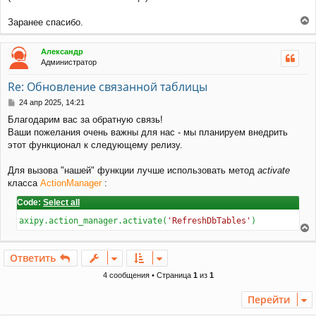
Заранее спасибо.
е
р
Александр
н
Администратор
у
т
Re: Обновление связанной таблицы
ь
с
С
24 апр 2025, 14:21
я
о
Благодарим вас за обратную связь!
к
о
Ваши пожелания очень важны для нас - мы планируем внедрить
н
б
щ
а
этот функционал к следующему релизу.
е
ч
н
а
Для вызова "нашей" функции лучше использовать метод
activate
и
л
класса
ActionManager
:
е
у
Code:
Select all
axipy.action_manager.activate(
'RefreshDbTables'
)
е
р
Ответить
н
у
4 сообщения • Страница
1
из
1
т
ь
Перейти
с