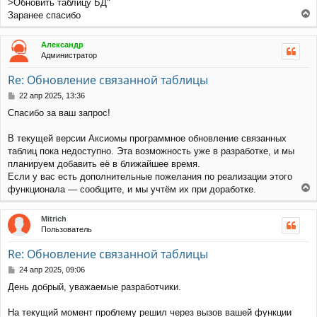
>Обновить таблицу БД"
и
Заранее спасибо
е
е
р
Александр
н
Администратор
у
т
Re: Обновление связанной таблицы
ь
с
С
22 апр 2025, 13:36
я
о
Спасибо за ваш запрос!
к
о
н
б
щ
а
В текущей версии Аксиомы программное обновление связанных
е
ч
таблиц пока недоступно. Эта возможность уже в разработке, и мы
н
а
планируем добавить её в ближайшее время.
и
л
Если у вас есть дополнительные пожелания по реализации этого
е
у
функционала — сообщите, и мы учтём их при доработке.
е
р
Mitrich
н
Пользователь
у
т
Re: Обновление связанной таблицы
ь
с
С
24 апр 2025, 09:06
я
о
День добрый, уважаемые разработчики.
к
о
н
б
щ
а
На текущий момент проблему решил через вызов вашей функции