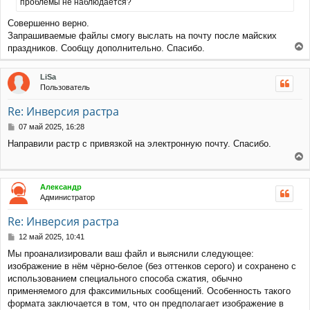
проблемы не наблюдается?
н
а
и
л
Совершенно верно.
е
у
Запрашиваемые файлы смогу выслать на почту после майских
праздников. Сообщу дополнительно. Спасибо.
е
р
LiSa
н
Пользователь
у
т
Re: Инверсия растра
ь
с
С
07 май 2025, 16:28
я
о
Направили растр с привязкой на электронную почту. Спасибо.
к
о
н
б
е
щ
а
е
р
ч
Александр
н
н
а
Администратор
и
у
л
е
т
у
Re: Инверсия растра
ь
с
С
12 май 2025, 10:41
я
о
Мы проанализировали ваш файл и выяснили следующее:
к
о
изображение в нём чёрно-белое (без оттенков серого) и сохранено с
н
б
щ
а
использованием специального способа сжатия, обычно
е
ч
применяемого для факсимильных сообщений. Особенность такого
н
а
формата заключается в том, что он предполагает изображение в
и