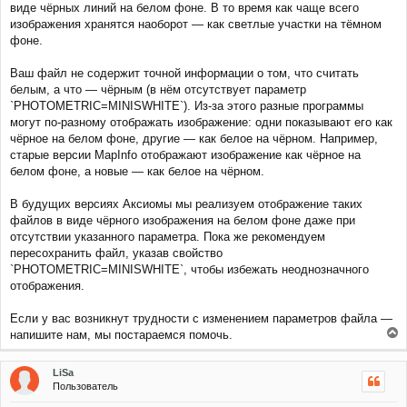
л
виде чёрных линий на белом фоне. В то время как чаще всего
е
у
изображения хранятся наоборот — как светлые участки на тёмном
фоне.
Ваш файл не содержит точной информации о том, что считать
белым, а что — чёрным (в нём отсутствует параметр
`PHOTOMETRIC=MINISWHITE`). Из-за этого разные программы
могут по-разному отображать изображение: одни показывают его как
чёрное на белом фоне, другие — как белое на чёрном. Например,
старые версии MapInfo отображают изображение как чёрное на
белом фоне, а новые — как белое на чёрном.
В будущих версиях Аксиомы мы реализуем отображение таких
файлов в виде чёрного изображения на белом фоне даже при
отсутствии указанного параметра. Пока же рекомендуем
пересохранить файл, указав свойство
`PHOTOMETRIC=MINISWHITE`, чтобы избежать неоднозначного
отображения.
Если у вас возникнут трудности с изменением параметров файла —
напишите нам, мы постараемся помочь.
е
р
LiSa
н
Пользователь
у
т