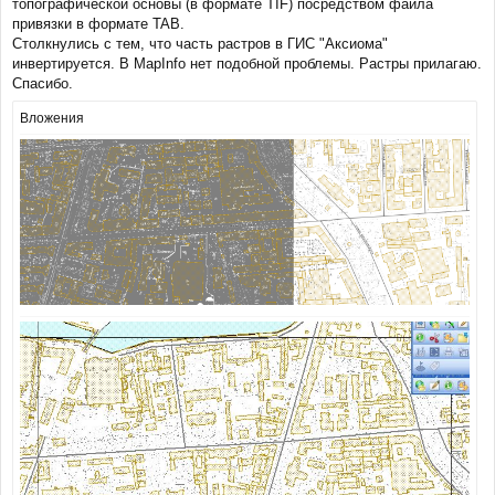
топографической основы (в формате TIF) посредством файла
и
привязки в формате TAB.
е
Столкнулись с тем, что часть растров в ГИС "Аксиома"
инвертируется. В MapInfo нет подобной проблемы. Растры прилагаю.
Спасибо.
Вложения