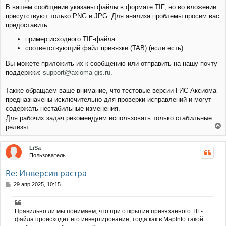
н
а
В вашем сообщении указаны файлы в формате TIF, но во вложении
и
л
присутствуют только PNG и JPG. Для анализа проблемы просим вас
е
у
предоставить:
пример исходного TIF-файла
соответствующий файл привязки (TAB) (если есть).
Вы можете приложить их к сообщению или отправить на нашу почту
поддержки:
support@axioma-gis.ru
.
Также обращаем ваше внимание, что тестовые версии ГИС Аксиома
предназначены исключительно для проверки исправлений и могут
содержать нестабильные изменения.
Для рабочих задач рекомендуем использовать только стабильные
релизы.
е
р
LiSa
н
Пользователь
у
т
Re: Инверсия растра
ь
с
С
29 апр 2025, 10:15
я
о
к
о
н
б
Правильно ли мы понимаем, что при открытии привязанного TIF-
щ
а
файла происходит его инвертирование, тогда как в MapInfo такой
е
ч