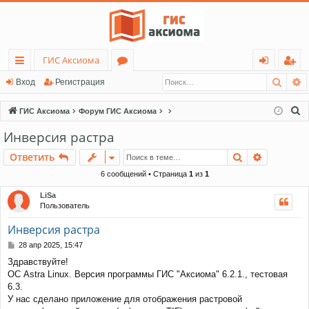
ГИС Аксиома
Поис
Р
с
о
хо
ег
Вход
Регистрация
ы
ру
д
ис
П
ГИС Аксиома
Форум ГИС Аксиома
лк
м
тр
о
Инверсия растра
и
и
ы
ац
Поиск
Расшире
Ответить
с
ия
к
6 сообщений • Страница
1
из
1
LiSa
Пользователь
Инверсия растра
С
28 апр 2025, 15:47
о
Здравствуйте!
о
ОС Astra Linux. Версия программы ГИС "Аксиома" 6.2.1., тестовая
б
щ
6.3.
е
У нас сделано приложение для отображения растровой
н