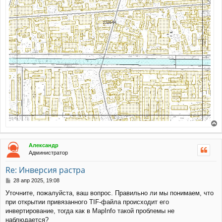
е
р
Александр
н
Администратор
у
т
Re: Инверсия растра
ь
с
С
28 апр 2025, 19:08
я
о
Уточните, пожалуйста, ваш вопрос. Правильно ли мы понимаем, что
к
о
при открытии привязанного TIF-файла происходит его
н
б
щ
а
инвертирование, тогда как в MapInfo такой проблемы не
е
ч
наблюдается?