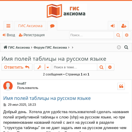
ГИС Аксиома
Поис
Р
с
о
хо
ег
Вход
Регистрация
ы
ру
д
ис
П
ГИС Аксиома
Форум ГИС Аксиома
лк
м
тр
о
Имя полей таблицы на русском языке
и
и
ы
ац
Поиск
Расшире
Ответить
с
ия
к
2 сообщения • Страница
1
из
1
lina87
Пользователь
Имя полей таблицы на русском языке
С
29 июл 2025, 18:23
о
Добрый день. Хотела для удобства пользователей сделать названия
о
полей атрибутивной таблицы к слою (shp) на русском языке, но при
б
щ
переименовании названий полей c англ на русский в разделе
е
"структура таблицы" он не дает задать имя на русском длиннее чем
н