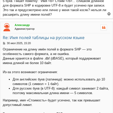
5 букв. Пишет пометку: "Имя <b> Стоим </b>... слишком длинное
и
для формата SHP в кодировке UTF-8 и будет усечено при записи.
е
Это так и предусмотрено или лично у меня такой косяк? нельзя ли
расширить длину имени полей?
е
р
Александр
н
Администратор
у
т
Re: Имя полей таблицы на русском языке
ь
с
С
30 июл 2025, 15:20
я
о
Ограничение на длину имён полей в формате SHP — это
к
о
особенность самого формата, а не ошибка.
н
б
щ
а
Данные хранятся в файле .dbf (dBASE), который поддерживает
е
ч
имена длиной не более 10 байт.
н
а
и
л
Из-за этого возникают ограничения:
е
у
Для английских букв (латиница): можно использовать до 10
символов (1 символ = 1 байт).
Для русских букв (в UTF-8): каждый символ занимает 2 байта,
поэтому максимальная длина имени — 5 символов.
Например, имя «Стоимость» будет усечено, так как превышает
допустимый лимит.