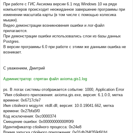
щ
При работе с ГИС Аксиома версии 6.1 под Windows 10 на ряде
е
компьютеров происходит неожиданное завершение программы при
н
изменении масштаба карты (в том числе с помощью колесика
и
мышки).
е
Видео демонстрации возникновения ошибки и лог-файл
прилагаются.
При демонстрации ошибки использовались слои из базы данных
Postgres.
В версии программы 6.0 при работе с этими же данными ошибка не
возникает.
С уважением, Дмитрий
Администратор: спрятан файл axioma.gis1.log
ps. В логах системы отображается событие: 1000, Application Error
"Имя сбойного приложения: axioma.gis.exe, версия: 6.1.0.0, метка
времени: 0x6717cfe7
Имя сбойного модуля: ntdll.dll, версия: 10.0.19041.662, метка
времени: 0x27bfa5f0
Код исключения: 0xc0000374
Смещение ошибки: 0x00000000000ff0f9
Идентификатор сбойного процесса: 0x24e8
Время запуска сбойного приложения: 0x01db2f4f359d91fd