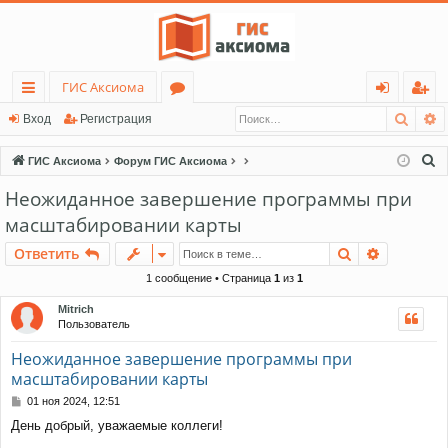
ГИС Аксиома
Поис
Р
с
о
хо
ег
Вход
Регистрация
ы
ру
д
ис
П
ГИС Аксиома
Форум ГИС Аксиома
лк
м
тр
о
Неожиданное завершение программы при
и
и
ы
ац
масштабировании карты
с
ия
к
Поиск
Расшире
Ответить
1 сообщение • Страница
1
из
1
Mitrich
Пользователь
Неожиданное завершение программы при
масштабировании карты
С
01 ноя 2024, 12:51
о
День добрый, уважаемые коллеги!
о
б