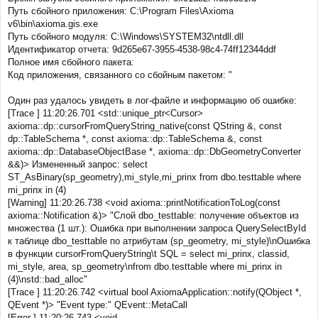
Путь сбойного приложения: C:\Program Files\Axioma
v6\bin\axioma.gis.exe
Путь сбойного модуля: C:\Windows\SYSTEM32\ntdll.dll
Идентификатор отчета: 9d265e67-3955-4538-98c4-74ff12344ddf
Полное имя сбойного пакета:
Код приложения, связанного со сбойным пакетом: "
Один раз удалось увидеть в лог-файле и информацию об ошибке:
[Trace ] 11:20:26.701 <std::unique_ptr<Cursor>
axioma::dp::cursorFromQueryString_native(const QString &, const
dp::TableSchema *, const axioma::dp::TableSchema &, const
axioma::dp::DatabaseObjectBase *, axioma::dp::DbGeometryConverter
&&)> Измененный запрос: select
ST_AsBinary(sp_geometry),mi_style,mi_prinx from dbo.testtable where
mi_prinx in (4)
[Warning] 11:20:26.738 <void axioma::printNotificationToLog(const
axioma::Notification &)> "Слой dbo_testtable: получение объектов из
множества (1 шт.): Ошибка при выполнении запроса QuerySelectById
к таблице dbo_testtable по атрибутам (sp_geometry, mi_style)\nОшибка
в функции cursorFromQueryString\t SQL = select mi_prinx, classid,
mi_style, area, sp_geometry\nfrom dbo.testtable where mi_prinx in
(4)\nstd::bad_alloc"
[Trace ] 11:20:26.742 <virtual bool AxiomaApplication::notify(QObject *,
QEvent *)> "Event type:" QEvent::MetaCall
[Error ] 11:20:26.743 <void