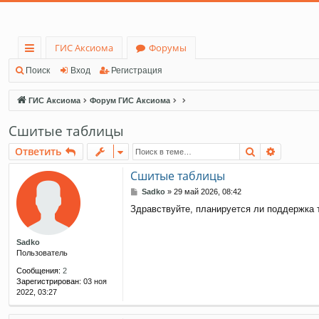
ГИС Аксиома
Форумы
с
Поиск
Вход
Регистрация
ы
ГИС Аксиома
Форум ГИС Аксиома
лк
Сшитые таблицы
и
Поиск
Расшир
Ответить
Сшитые таблицы
С
Sadko
»
29 май 2026, 08:42
о
Здравствуйте, планируется ли поддержка т
о
б
щ
Sadko
е
Пользователь
н
и
Сообщения:
2
е
Зарегистрирован:
03 ноя
2022, 03:27