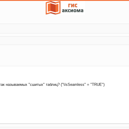
енный поиск
ак называемых "сшитых" таблиц? ("\IsSeamless" = "TRUE")