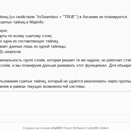
лиц (со свойством `\IsSeamless = "TRUE"`) в Аксиоме не планируется.
шитых таблиц в MapInfo:
мую;
арты по всему сшитому слою;
ко одна из составляющих таблиц;
ивает данные лишь из одной таблицы;
QL-запросов.
ональность групп слоёв, которая решает те же задачи, но работает ста
слоёв, и мы планируем дальше развивать этот функционал. Для объеди
льзования сшитых таблиц, который не удаётся реализовать через группы
ение в рамках текущих возможностей системы.
Создано на основе
phpBB
® Forum Software © phpBB Limited