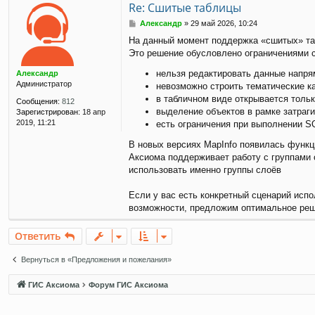
Re: Сшитые таблицы
С
Александр
»
29 май 2026, 10:24
о
На данный момент поддержка «сшитых» таб
о
Это решение обусловлено ограничениями с
б
щ
нельзя редактировать данные напря
Александр
е
Администратор
невозможно строить тематические к
н
и
в табличном виде открывается толь
Сообщения:
812
е
выделение объектов в рамке затраг
Зарегистрирован:
18 апр
2019, 11:21
есть ограничения при выполнении S
В новых версиях MapInfo появилась функци
Аксиома поддерживает работу с группами 
использовать именно группы слоёв
Если у вас есть конкретный сценарий испо
возможности, предложим оптимальное реш
Ответить
Вернуться в «Предложения и пожелания»
ГИС Аксиома
Форум ГИС Аксиома