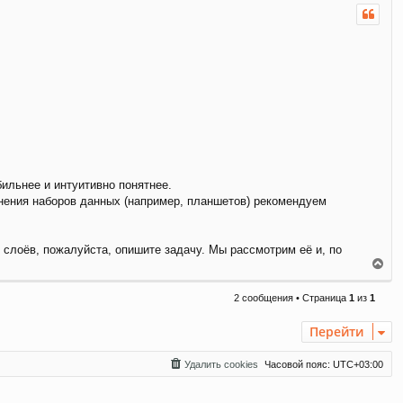
н
у
т
ь
с
я
к
н
а
ч
а
л
у
бильнее и интуитивно понятнее.
нения наборов данных (например, планшетов) рекомендуем
 слоёв, пожалуйста, опишите задачу. Мы рассмотрим её и, по
В
е
р
2 сообщения • Страница
1
из
1
н
у
Перейти
т
ь
с
Удалить cookies
Часовой пояс:
UTC+03:00
я
к