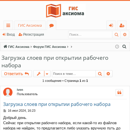
ГИС Аксиома
Поис
Р
с
о
хо
ег
Вход
Регистрация
ы
ру
д
ис
П
ГИС Аксиома
Форум ГИС Аксиома
лк
м
тр
о
Загрузка слоев при открытии рабочего
и
и
ы
ац
набора
с
ия
к
Поиск
Расшире
Ответить
1 сообщение • Страница
1
из
1
iven
Пользователь
Загрузка слоев при открытии рабочего набора
С
16 июл 2024, 16:23
о
Добрый день.
о
Сейчас при открытии рабочего набора, если какой-то из файлов
б
щ
набора не найден, то предлагается либо указать вручную путь до