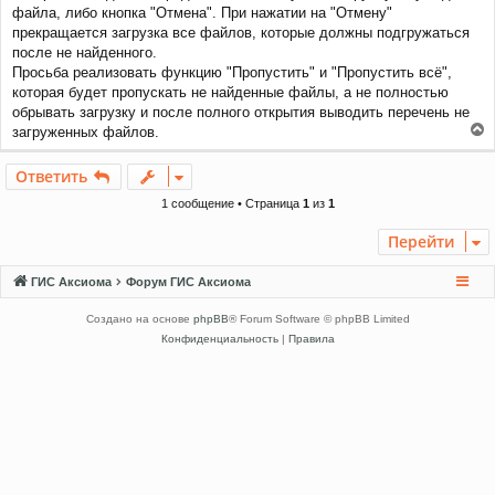
е
файла, либо кнопка "Отмена". При нажатии на "Отмену"
н
прекращается загрузка все файлов, которые должны подгружаться
и
после не найденного.
е
Просьба реализовать функцию "Пропустить" и "Пропустить всё",
которая будет пропускать не найденные файлы, а не полностью
обрывать загрузку и после полного открытия выводить перечень не
загруженных файлов.
е
р
Ответить
н
у
1 сообщение • Страница
1
из
1
т
ь
Перейти
с
я
ГИС Аксиома
Форум ГИС Аксиома
к
н
Создано на основе
phpBB
® Forum Software © phpBB Limited
а
Конфиденциальность
|
Правила
ч
а
л
у