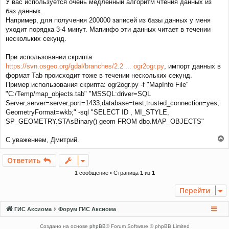
У вас используется очень медленный алгоритм чтения данных из
и
баз данных.
е
Например, для получения 200000 записей из базы данных у меня
уходит порядка 3-4 минут. Мапинфо эти данных читает в течении
нескольких секунд.
При использовании скрипта
https://svn.osgeo.org/gdal/branches/2.2 ... ogr2ogr.py
, импорт данных в
формат Tab происходит тоже в течении нескольких секунд.
Пример использования скрипта: ogr2ogr.py -f "MapInfo File"
"С:/Temp/map_objects.tab" "MSSQL:driver=SQL
Server;server=server;port=1433;database=test;trusted_connection=yes;
GeometryFormat=wkb;" -sql "SELECT ID , MI_STYLE,
SP_GEOMETRY.STAsBinary() geom FROM dbo.MAP_OBJECTS"
С уважением, Дмитрий.
е
р
Ответить
н
у
1 сообщение • Страница
1
из
1
т
ь
Перейти
с
я
ГИС Аксиома
Форум ГИС Аксиома
к
н
Создано на основе
phpBB
® Forum Software © phpBB Limited
а