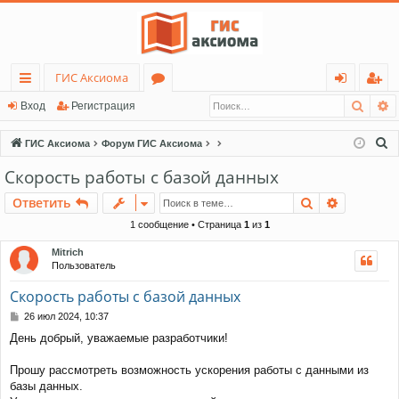
ГИС Аксиома
Поис
Р
с
о
хо
ег
Вход
Регистрация
ы
ру
д
ис
П
ГИС Аксиома
Форум ГИС Аксиома
лк
м
тр
о
Скорость работы с базой данных
и
и
ы
ац
Поиск
Расшире
Ответить
с
ия
к
1 сообщение • Страница
1
из
1
Mitrich
Пользователь
Скорость работы с базой данных
С
26 июл 2024, 10:37
о
День добрый, уважаемые разработчики!
о
б
щ
Прошу рассмотреть возможность ускорения работы с данными из
е
базы данных.
н