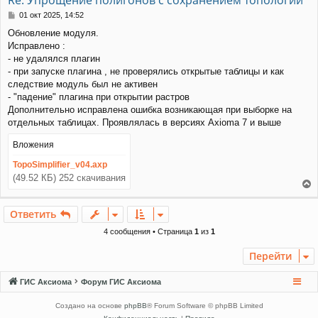
ь
с
С
01 окт 2025, 14:52
я
о
Обновление модуля.
к
о
Исправлено :
н
б
щ
а
- не удалялся плагин
е
ч
- при запуске плагина , не проверялись открытые таблицы и как
н
а
следствие модуль был не активен
и
л
- "падение" плагина при открытии растров
е
у
Дополнительно исправлена ошибка возникающая при выборке на
отдельных таблицах. Проявлялась в версиях Axioma 7 и выше
Вложения
TopoSimplifier_v04.axp
(49.52 КБ) 252 скачивания
е
р
Ответить
н
у
4 сообщения • Страница
1
из
1
т
ь
Перейти
с
я
ГИС Аксиома
Форум ГИС Аксиома
к
н
Создано на основе
phpBB
® Forum Software © phpBB Limited
а