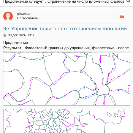
Продолжение следует . Ограничение на число вложенных файлов
е
р
gisamap
н
Пользователь
у
т
Re: Упрощение полигонов с сохранением топологии
ь
с
С
30 дек 2024, 13:30
я
о
Продолжение
к
о
Результат . Фиолетовый границы до упрощения, фиолетовые - после
н
б
щ
а
е
ч
н
а
и
л
е
у