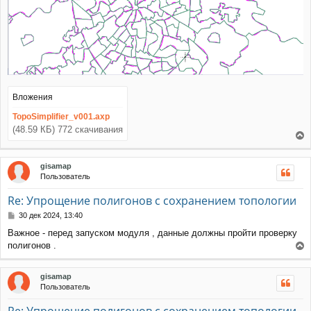
Вложения
TopoSimplifier_v001.axp
(48.59 КБ) 772 скачивания
е
р
gisamap
н
Пользователь
у
т
Re: Упрощение полигонов с сохранением топологии
ь
с
С
30 дек 2024, 13:40
я
о
Важное - перед запуском модуля , данные должны пройти проверку
к
о
полигонов .
н
б
е
щ
а
е
р
ч
gisamap
н
н
а
Пользователь
и
у
л
е
т
у
Re: Упрощение полигонов с сохранением топологии