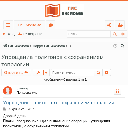
ГИС Аксиома
Поис
Р
с
о
хо
ег
Вход
Регистрация
ы
ру
д
ис
П
ГИС Аксиома
Форум ГИС Аксиома
лк
м
тр
о
Упрощение полигонов с сохранением
и
и
ы
ац
топологии
с
ия
к
Поиск
Расшире
Ответить
4 сообщения • Страница
1
из
1
gisamap
Пользователь
Упрощение полигонов с сохранением топологии
С
30 дек 2024, 13:27
о
Добрый день.
о
Плагин предназначен для выполнения операции - упрощения
б
щ
полигонов , с сохранением топологии.