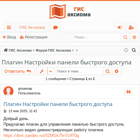
ГИС Аксиома
Поис
Р
с
о
хо
ег
Вход
Регистрация
ы
ру
д
ис
П
ГИС Аксиома
Форум ГИС Аксиома
лк
м
тр
о
Плагин Настройки панели быстрого доступа
и
и
ы
ац
Поиск
Расшире
Ответить
с
ия
к
1 сообщение • Страница
1
из
1
gisamap
Пользователь
Плагин Настройки панели быстрого доступа
С
13 янв 2025, 11:41
о
Добрый день.
о
Предлагаю плагин для управления панелью быстрого доступа.
б
щ
Несколько видео демонстрирующих работу плагина
е
https://disk.yandex.ru/i/fZMGk75nTc9T0g
н