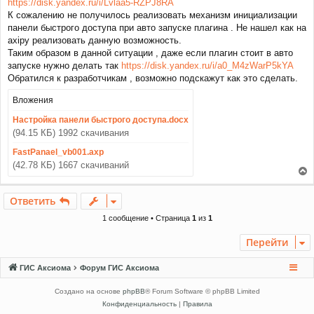
https://disk.yandex.ru/i/Lvlaa5-RZPJ8RA
и
К сожалению не получилось реализовать механизм инициализации
е
панели быстрого доступа при авто запуске плагина . Не нашел как на
axipy реализовать данную возможность.
Таким образом в данной ситуации , даже если плагин стоит в авто
запуске нужно делать так
https://disk.yandex.ru/i/a0_M4zWarP5kYA
Обратился к разработчикам , возможно подскажут как это сделать.
Вложения
Настройка панели быстрого доступа.docx
(94.15 КБ) 1992 скачивания
FastPanael_vb001.axp
(42.78 КБ) 1667 скачиваний
е
р
Ответить
н
у
1 сообщение • Страница
1
из
1
т
ь
Перейти
с
я
ГИС Аксиома
Форум ГИС Аксиома
к
н
Создано на основе
phpBB
® Forum Software © phpBB Limited
а
Конфиденциальность
|
Правила
ч