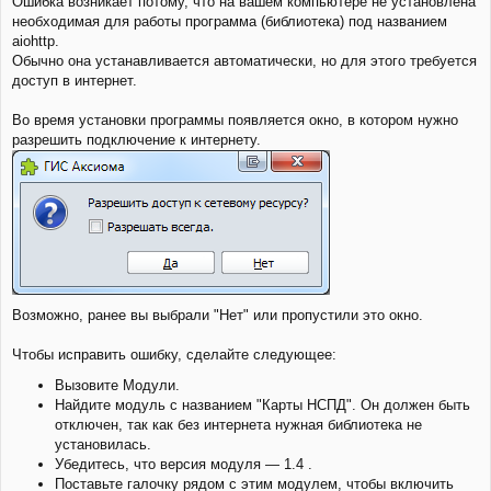
Ошибка возникает потому, что на вашем компьютере не установлена
к
о
необходимая для работы программа (библиотека) под названием
н
б
щ
а
aiohttp.
е
ч
Обычно она устанавливается автоматически, но для этого требуется
н
а
доступ в интернет.
и
л
е
у
Во время установки программы появляется окно, в котором нужно
разрешить подключение к интернету.
Возможно, ранее вы выбрали "Нет" или пропустили это окно.
Чтобы исправить ошибку, сделайте следующее:
Вызовите Модули.
Найдите модуль с названием "Карты НСПД". Он должен быть
отключен, так как без интернета нужная библиотека не
установилась.
Убедитесь, что версия модуля — 1.4 .
Поставьте галочку рядом с этим модулем, чтобы включить