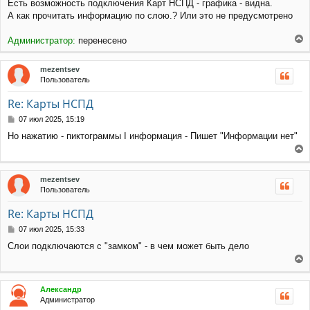
Есть возможность подключения Карт НСПД - графика - видна.
н
б
щ
а
А как прочитать информацию по слою.? Или это не предусмотрено
е
ч
н
а
Администратор:
перенесено
и
л
е
е
у
р
mezentsev
н
Пользователь
у
т
Re: Карты НСПД
ь
с
С
07 июл 2025, 15:19
я
о
Но нажатию - пиктограммы I информация - Пишет "Информации нет"
к
о
н
б
е
щ
а
е
р
ч
mezentsev
н
н
а
Пользователь
и
у
л
е
т
у
Re: Карты НСПД
ь
с
С
07 июл 2025, 15:33
я
о
Слои подключаются с "замком" - в чем может быть дело
к
о
н
б
е
щ
а
е
р
ч
Александр
н
н
а
Администратор
и
у
л