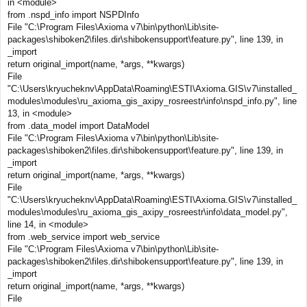
in <module>
from .nspd_info import NSPDInfo
File "C:\Program Files\Axioma v7\bin\python\Lib\site-
packages\shiboken2\files.dir\shibokensupport\feature.py", line 139, in
_import
return original_import(name, *args, **kwargs)
File
"C:\Users\kryucheknv\AppData\Roaming\ESTI\Axioma.GIS\v7\installed_
modules\modules\ru_axioma_gis_axipy_rosreestr\info\nspd_info.py", line
13, in <module>
from .data_model import DataModel
File "C:\Program Files\Axioma v7\bin\python\Lib\site-
packages\shiboken2\files.dir\shibokensupport\feature.py", line 139, in
_import
return original_import(name, *args, **kwargs)
File
"C:\Users\kryucheknv\AppData\Roaming\ESTI\Axioma.GIS\v7\installed_
modules\modules\ru_axioma_gis_axipy_rosreestr\info\data_model.py",
line 14, in <module>
from .web_service import web_service
File "C:\Program Files\Axioma v7\bin\python\Lib\site-
packages\shiboken2\files.dir\shibokensupport\feature.py", line 139, in
_import
return original_import(name, *args, **kwargs)
File