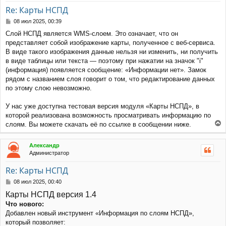
е
т
у
Re: Карты НСПД
ь
с
С
08 июл 2025, 00:39
я
о
Слой НСПД является WMS-слоем. Это означает, что он
к
о
представляет собой изображение карты, полученное с веб-сервиса.
н
б
щ
а
В виде такого изображения данные нельзя ни изменить, ни получить
е
ч
в виде таблицы или текста — поэтому при нажатии на значок "i"
н
а
(информация) появляется сообщение: «Информации нет». Замок
и
л
рядом с названием слоя говорит о том, что редактирование данных
е
у
по этому слою невозможно.
У нас уже доступна тестовая версия модуля «Карты НСПД», в
которой реализована возможность просматривать информацию по
слоям. Вы можете скачать её по ссылке в сообщении ниже.
е
р
Александр
н
Администратор
у
т
Re: Карты НСПД
ь
с
С
08 июл 2025, 00:40
я
о
Карты НСПД версия 1.4
к
о
Что нового:
н
б
щ
а
Добавлен новый инструмент «Информация по слоям НСПД»,
е
ч
который позволяет: