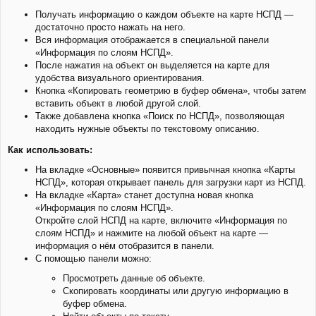
н
а
и
Получать информацию о каждом объекте на карте НСПД —
л
е
у
достаточно просто нажать на него.
Вся информация отображается в специальной панели
«Информация по слоям НСПД».
После нажатия на объект он выделяется на карте для
удобства визуального ориентирования.
Кнопка «Копировать геометрию в буфер обмена», чтобы затем
вставить объект в любой другой слой.
Также добавлена кнопка «Поиск по НСПД», позволяющая
находить нужные объекты по текстовому описанию.
Как использовать:
На вкладке «Основные» появится привычная кнопка «Карты
НСПД», которая открывает панель для загрузки карт из НСПД.
На вкладке «Карта» станет доступна новая кнопка
«Информация по слоям НСПД».
Откройте слой НСПД на карте, включите «Информация по
слоям НСПД» и нажмите на любой объект на карте —
информация о нём отобразится в панели.
С помощью панели можно:
Просмотреть данные об объекте.
Скопировать координаты или другую информацию в
буфер обмена.