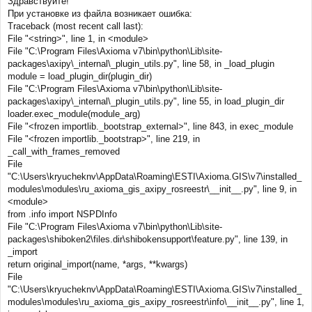
Здравствуйте!
При установке из файла возникает ошибка:
Traceback (most recent call last):
File "<string>", line 1, in <module>
File "C:\Program Files\Axioma v7\bin\python\Lib\site-
packages\axipy\_internal\_plugin_utils.py", line 58, in _load_plugin
module = load_plugin_dir(plugin_dir)
File "C:\Program Files\Axioma v7\bin\python\Lib\site-
packages\axipy\_internal\_plugin_utils.py", line 55, in load_plugin_dir
loader.exec_module(module_arg)
File "<frozen importlib._bootstrap_external>", line 843, in exec_module
File "<frozen importlib._bootstrap>", line 219, in
_call_with_frames_removed
File
"C:\Users\kryucheknv\AppData\Roaming\ESTI\Axioma.GIS\v7\installed_
modules\modules\ru_axioma_gis_axipy_rosreestr\__init__.py", line 9, in
<module>
from .info import NSPDInfo
File "C:\Program Files\Axioma v7\bin\python\Lib\site-
packages\shiboken2\files.dir\shibokensupport\feature.py", line 139, in
_import
return original_import(name, *args, **kwargs)
File
"C:\Users\kryucheknv\AppData\Roaming\ESTI\Axioma.GIS\v7\installed_
modules\modules\ru_axioma_gis_axipy_rosreestr\info\__init__.py", line 1,