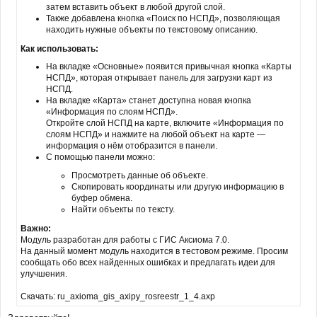
затем вставить объект в любой другой слой.
Также добавлена кнопка «Поиск по НСПД», позволяющая
находить нужные объекты по текстовому описанию.
Как использовать:
На вкладке «Основные» появится привычная кнопка «Карты
НСПД», которая открывает панель для загрузки карт из
НСПД.
На вкладке «Карта» станет доступна новая кнопка
«Информация по слоям НСПД».
Откройте слой НСПД на карте, включите «Информация по
слоям НСПД» и нажмите на любой объект на карте —
информация о нём отобразится в панели.
С помощью панели можно:
Просмотреть данные об объекте.
Скопировать координаты или другую информацию в
буфер обмена.
Найти объекты по тексту.
Важно:
Модуль разработан для работы с ГИС Аксиома 7.0.
На данный момент модуль находится в тестовом режиме. Просим
сообщать обо всех найденных ошибках и предлагать идеи для
улучшения.
Скачать: ru_axioma_gis_axipy_rosreestr_1_4.axp