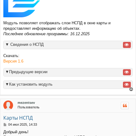
н
и
е
Модуль позволяет отображать слои НСПД в окне карты и
предоставляет информацию об объектах.
Последнее обновление программы: 16.12.2025
▼ Сведения о НСПД
Скачать:
Версия 1.6
▼Предыдущие версии
▼Как установить модуль
е
р
mezentsev
н
Пользователь
у
т
Карты НСПД
ь
с
С
04 июл 2025, 14:33
я
о
Добрый день!
к
о