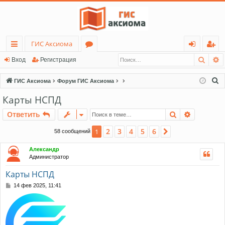
ГИС Аксиома
Поис
Р
с
о
хо
ег
Вход
Регистрация
ы
ру
д
ис
П
ГИС Аксиома
Форум ГИС Аксиома
лк
м
тр
о
Карты НСПД
и
и
ы
ац
Поиск
Расшире
Ответить
с
ия
к
2
3
4
5
6
1
След.
58 сообщений
Александр
Администратор
Карты НСПД
С
14 фев 2025, 11:41
о
о
б
щ
е