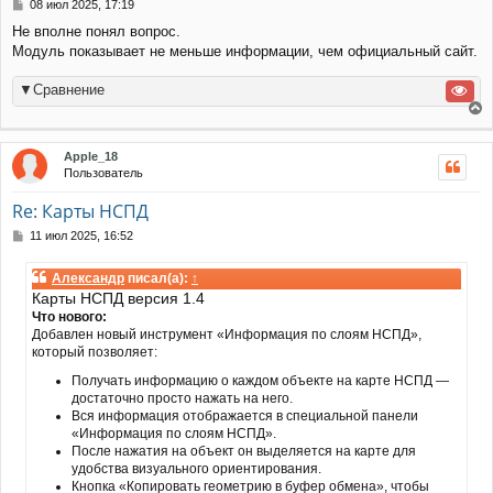
с
С
08 июл 2025, 17:19
я
о
Не вполне понял вопрос.
к
о
Модуль показывает не меньше информации, чем официальный сайт.
н
б
щ
а
е
ч
▼Сравнение
н
а
и
л
е
е
у
р
Apple_18
н
Пользователь
у
т
Re: Карты НСПД
ь
с
С
11 июл 2025, 16:52
я
о
к
о
Александр
писал(а):
↑
н
б
Карты НСПД версия 1.4
щ
а
Что нового:
е
ч
н
Добавлен новый инструмент «Информация по слоям НСПД»,
а
и
который позволяет:
л
е
у
Получать информацию о каждом объекте на карте НСПД —
достаточно просто нажать на него.
Вся информация отображается в специальной панели
«Информация по слоям НСПД».
После нажатия на объект он выделяется на карте для
удобства визуального ориентирования.
Кнопка «Копировать геометрию в буфер обмена», чтобы