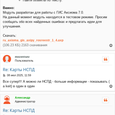
Найти объекты по тексту.
Важно:
Модуль разработан для работы с ГИС Аксиома 7.0.
На данный момент модуль находится в тестовом режиме. Просим
сообщать обо всех найденных ошибках и предлагать идеи для
улучшения.
Скачать:
ru_axioma_gis_axipy_rosreestr_1_4.axp
(106.23 КБ) 2163 скачивания
е
р
mezentsev
н
Пользователь
у
т
Re: Карты НСПД
ь
с
С
08 июл 2025, 11:59
я
о
Все супер!!! А можно ли НСПД - больше информации - показывать (
к
о
а keit) в один в один
н
б
е
щ
а
е
р
ч
Александр
н
н
а
Администратор
и
у
л
е
т
у
Re: Карты НСПД
ь