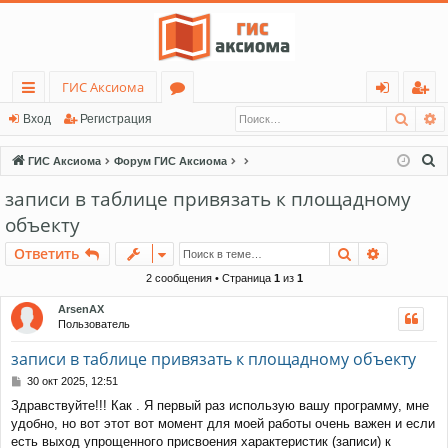
ГИС Аксиома
Поис
Р
с
о
хо
ег
Вход
Регистрация
ы
ру
д
ис
П
ГИС Аксиома
Форум ГИС Аксиома
лк
м
тр
о
записи в таблице привязать к площадному
и
и
ы
ац
объекту
с
ия
к
Поиск
Расшире
Ответить
2 сообщения • Страница
1
из
1
ArsenAX
Пользователь
записи в таблице привязать к площадному объекту
С
30 окт 2025, 12:51
о
Здравствуйте!!! Как . Я первый раз использую вашу программу, мне
о
удобно, но вот этот вот момент для моей работы очень важен и если
б
щ
есть выход упрощенного присвоения характеристик (записи) к