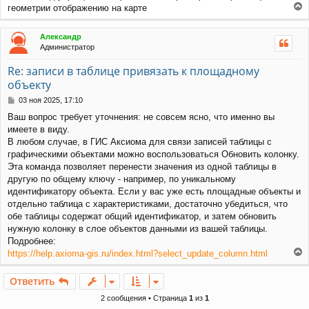
е
геометрии отображению на карте
н
е
и
р
е
Александр
н
Администратор
у
т
Re: записи в таблице привязать к площадному
ь
объекту
с
я
С
03 ноя 2025, 17:10
к
о
н
Ваш вопрос требует уточнения: не совсем ясно, что именно вы
о
а
имеете в виду.
б
ч
щ
В любом случае, в ГИС Аксиома для связи записей таблицы с
а
е
графическими объектами можно воспользоваться Обновить колонку.
л
н
Эта команда позволяет перенести значения из одной таблицы в
у
и
другую по общему ключу - например, по уникальному
е
идентификатору объекта. Если у вас уже есть площадные объекты и
отдельно таблица с характеристиками, достаточно убедиться, что
обе таблицы содержат общий идентификатор, и затем обновить
нужную колонку в слое объектов данными из вашей таблицы.
Подробнее:
https://help.axioma-gis.ru/index.html?select_update_column.html
е
р
Ответить
н
у
2 сообщения • Страница
1
из
1
т