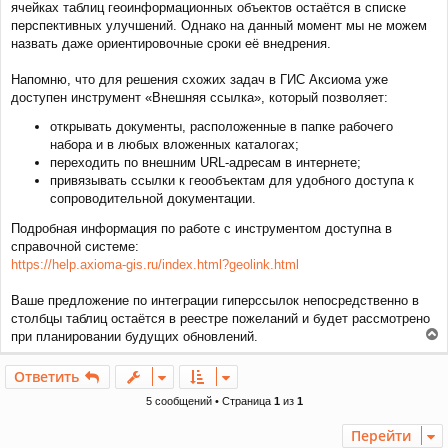
н
а
ячейках таблиц геоинформационных объектов остаётся в списке
и
л
перспективных улучшений. Однако на данный момент мы не можем
е
у
назвать даже ориентировочные сроки её внедрения.
Напомню, что для решения схожих задач в ГИС Аксиома уже
доступен инструмент «Внешняя ссылка», который позволяет:
открывать документы, расположенные в папке рабочего
набора и в любых вложенных каталогах;
переходить по внешним URL-адресам в интернете;
привязывать ссылки к геообъектам для удобного доступа к
сопроводительной документации.
Подробная информация по работе с инструментом доступна в
справочной системе:
https://help.axioma-gis.ru/index.html?geolink.html
Ваше предложение по интеграции гиперссылок непосредственно в
столбцы таблиц остаётся в реестре пожеланий и будет рассмотрено
при планировании будущих обновлений.
е
р
Ответить
н
у
5 сообщений • Страница
1
из
1
т
ь
Перейти
с