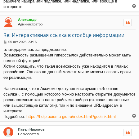
рабочего набора или подпапке, или надпапке, или вообще в
и
интернете.
е
е
р
Александр
н
Администратор
у
т
Re: Интерактивная ссылка в столбце информации
ь
с
С
05 окт 2025, 23:16
я
о
Благодарим вас за предложение.
к
о
Возможность размещения гиперссылок действительно может быть
н
б
щ
а
полезной функцией.
е
ч
Хотим сообщить, что такая возможность уже находится в планах
н
а
разработки. Однако на данный момент мы не можем назвать сроки
и
л
её реализации.
е
у
Напоминаем, что в Аксиоме доступен инструмент «Внешняя
ссылка», с помощью которого можно настроить открытие документов
расположенные как в папке рабочего набора (включая вложенные
или вышестоящие каталоги), так и по внешним URL-адресам в
интернете.
Подробнее:
https://help.axioma-gis.ru/index.html?geolink.html
е
р
Павел Никонов
н
Пользователь
у