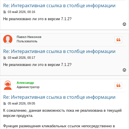
т
Re: Интерактивная ссылка в столбце информации
ь
с
С
03 май 2026, 00:16
я
о
Не реализовано ли это в версии 7.1.2?
к
о
н
б
е
щ
а
е
р
ч
Павел Никонов
н
н
а
Пользователь
и
у
л
е
т
у
Re: Интерактивная ссылка в столбце информации
ь
с
С
03 май 2026, 00:17
я
о
Не реализовано ли это в версии 7.1.2?
к
о
н
б
е
щ
а
е
р
ч
Александр
н
н
а
Администратор
и
у
л
е
т
у
Re: Интерактивная ссылка в столбце информации
ь
с
С
05 май 2026, 09:05
я
о
К сожалению, данная возможность пока не реализована в текущей
к
о
версии продукта.
н
б
щ
а
е
ч
Функция размещения кликабельных ссылок непосредственно в