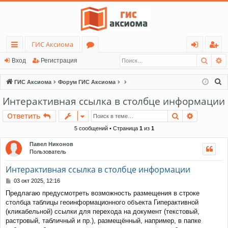
ГИС Аксиома
Поис
Р
с
о
хо
ег
Вход
Регистрация
ы
ру
д
ис
П
ГИС Аксиома
Форум ГИС Аксиома
лк
м
тр
о
Интерактивная ссылка в столбце информации
и
и
ы
ац
Поиск
Расшире
Ответить
с
ия
к
5 сообщений • Страница
1
из
1
Павел Никонов
Пользователь
Интерактивная ссылка в столбце информации
С
03 окт 2025, 12:16
о
Предлагаю предусмотреть возможность размещения в строке
о
столбца таблицы геоинформационного объекта Гиперактивной
б
щ
(кликабельной) ссылки для перехода на документ (текстовый,
е
растровый, табличный и пр.), размещённый, например, в папке
н